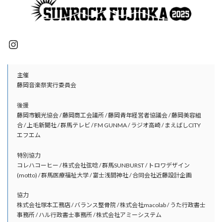
Instagram
主催
藤岡音楽祭実行委員会
後援
藤岡市観光協会 / 藤岡商工会議所 / 藤岡青年経営者協議会 / 藤岡美容組
合 / 上毛新聞社 / 群馬テレビ / FM GUNMA / ラジオ高崎 / まえばしCITY
エフエム
特別協力
コレハコーヒー / 株式会社弦唸 / 群馬SUNBURST / トロワデザイン
(motto) / 群馬医療福祉大学 / 富士浅間神社 / 合同会社近藤設計企画
協力
株式会社塚本工務店 / バランス整骨院 / 株式会社macolab / うた行政書士
事務所 / ハル行政書士事務所 / 株式会社アミーシステム