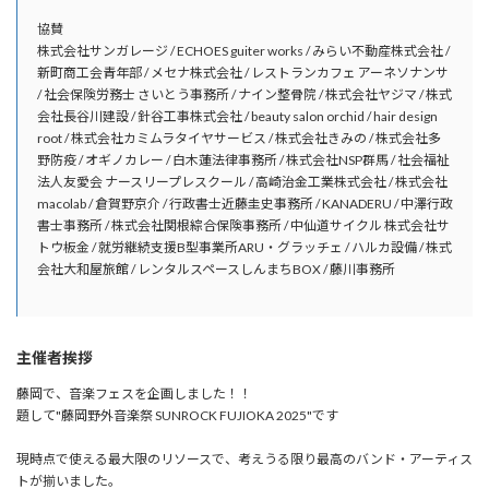
協賛
株式会社サンガレージ / ECHOES guiter works / みらい不動産株式会社 /
新町商工会青年部 / メセナ株式会社 / レストランカフェ アーネソナンサ
/ 社会保険労務士 さいとう事務所 / ナイン整骨院 / 株式会社ヤジマ / 株式
会社長谷川建設 / 針谷工事株式会社 / beauty salon orchid / hair design
root / 株式会社カミムラタイヤサービス / 株式会社きみの / 株式会社多
野防疫 / オギノカレー / 白木蓮法律事務所 / 株式会社NSP群馬 / 社会福祉
法人友愛会 ナースリープレスクール / 高崎治金工業株式会社 / 株式会社
macolab / 倉賀野京介 / 行政書士近藤圭史事務所 / KANADERU / 中澤行政
書士事務所 / 株式会社関根綜合保険事務所 / 中仙道サイクル 株式会社サ
トウ板金 / 就労継続支援B型事業所ARU・グラッチェ / ハルカ設備 / 株式
会社大和屋旅館 / レンタルスペースしんまちBOX / 藤川事務所
主催者挨拶
藤岡で、音楽フェスを企画しました！！
題して"藤岡野外音楽祭 SUNROCK FUJIOKA 2025"です
現時点で使える最大限のリソースで、考えうる限り最高のバンド・アーティス
トが揃いました。