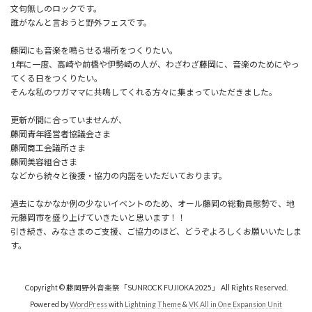
文句無しのロックです。
誰がなんと言おうと野外フェスです。
藤岡にも音楽を鳴らせる場所をつくりたい。
1年に一度、高崎や前橋や伊勢崎の人が、わざわざ藤岡に、音楽のためにやっ
てくる日をつくりたい。
そんな私のワガママに共鳴してくれる方々に集まっていただきました。
更新が間に合っていませんが、
藤岡青年経営者協議会さま
藤岡商工会議所さま
藤岡美容組合さま
などから続々と後援・協力の内諾をいただいております。
過去になかなか例の少ないイベントのため、オール藤岡の総動員態勢で、地
元藤岡市を盛り上げていきたいと思います！！
引き続き、みなさまのご支援、ご協力のほど、どうぞよろしくお願いいたしま
す。
Copyright © 藤岡野外音楽祭「SUNROCK FUJIOKA 2025」 All Rights Reserved.
Powered by
WordPress
with
Lightning Theme
&
VK All in One Expansion Unit